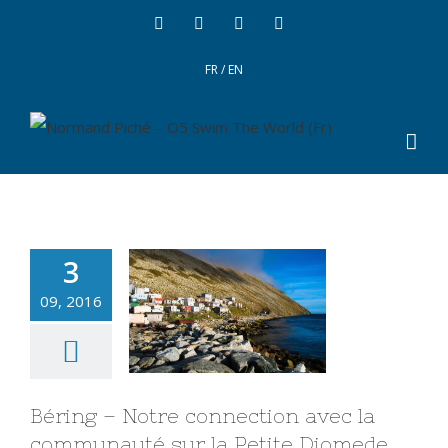
FR
/
EN
3
09, 2016
Béring – Notre connection avec la
communauté sur la Petite Diomede