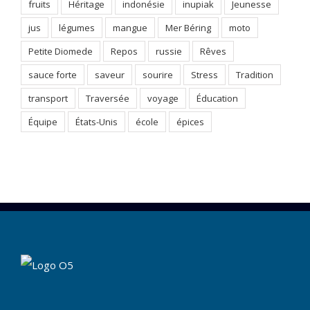
fruits
Héritage
indonésie
inupiak
Jeunesse
jus
légumes
mangue
Mer Béring
moto
Petite Diomede
Repos
russie
Rêves
sauce forte
saveur
sourire
Stress
Tradition
transport
Traversée
voyage
Éducation
Équipe
États-Unis
école
épices