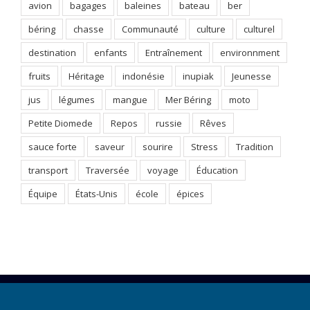
avion
bagages
baleines
bateau
ber
béring
chasse
Communauté
culture
culturel
destination
enfants
Entraînement
environnment
fruits
Héritage
indonésie
inupiak
Jeunesse
jus
légumes
mangue
Mer Béring
moto
Petite Diomede
Repos
russie
Rêves
sauce forte
saveur
sourire
Stress
Tradition
transport
Traversée
voyage
Éducation
Équipe
États-Unis
école
épices