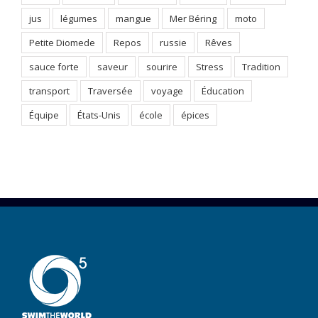
jus
légumes
mangue
Mer Béring
moto
Petite Diomede
Repos
russie
Rêves
sauce forte
saveur
sourire
Stress
Tradition
transport
Traversée
voyage
Éducation
Équipe
États-Unis
école
épices