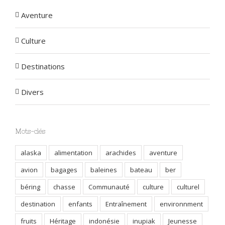
Aventure
Culture
Destinations
Divers
Mots-clés
alaska
alimentation
arachides
aventure
avion
bagages
baleines
bateau
ber
béring
chasse
Communauté
culture
culturel
destination
enfants
Entraînement
environnment
fruits
Héritage
indonésie
inupiak
Jeunesse