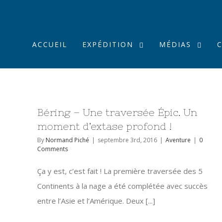
ACCUEIL
EXPÉDITION
MÉDIAS
Béring – Une traversée Épic. Un
moment d’extase profond !
By
Normand Piché
|
septembre 3rd, 2016
|
Aventure
|
0
Comments
Ça y est, c’est fait ! La première traversée des 5
Continents à la nage a été complétée avec succès
entre l’Asie et l’Amérique. Deux [...]