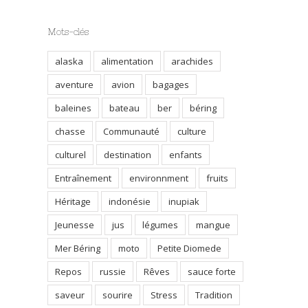
Mots-clés
alaska
alimentation
arachides
aventure
avion
bagages
baleines
bateau
ber
béring
chasse
Communauté
culture
culturel
destination
enfants
Entraînement
environnment
fruits
Héritage
indonésie
inupiak
Jeunesse
jus
légumes
mangue
Mer Béring
moto
Petite Diomede
Repos
russie
Rêves
sauce forte
saveur
sourire
Stress
Tradition