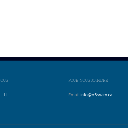
NOUS
POUR NOUS JOINDRE
Email:
info@o5swim.ca