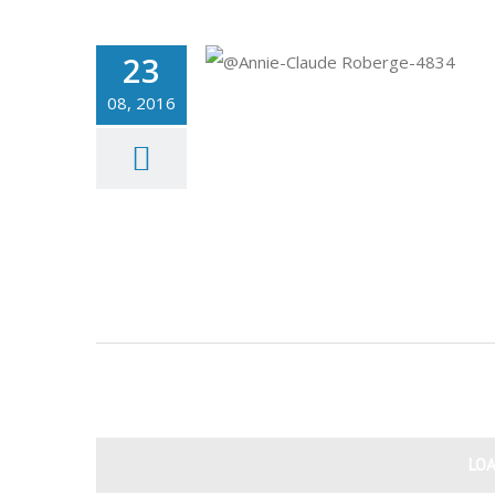
23
08, 2016
LO