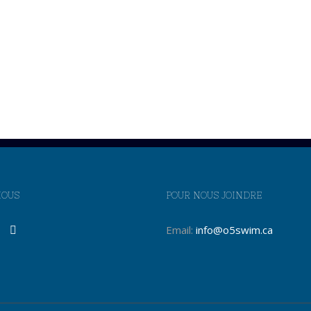
NOUS
POUR NOUS JOINDRE
Email:
info@o5swim.ca