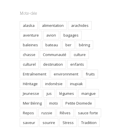
Mots-clés
alaska
alimentation
arachides
aventure
avion
bagages
baleines
bateau
ber
béring
chasse
Communauté
culture
culturel
destination
enfants
Entraînement
environnment
fruits
Héritage
indonésie
inupiak
Jeunesse
jus
légumes
mangue
Mer Béring
moto
Petite Diomede
Repos
russie
Rêves
sauce forte
saveur
sourire
Stress
Tradition