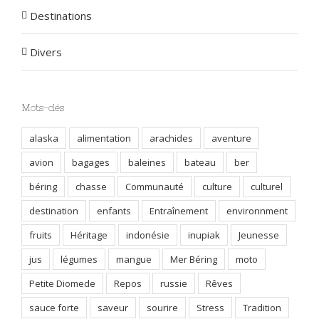
Destinations
Divers
Mots-clés
alaska
alimentation
arachides
aventure
avion
bagages
baleines
bateau
ber
béring
chasse
Communauté
culture
culturel
destination
enfants
Entraînement
environnment
fruits
Héritage
indonésie
inupiak
Jeunesse
jus
légumes
mangue
Mer Béring
moto
Petite Diomede
Repos
russie
Rêves
sauce forte
saveur
sourire
Stress
Tradition