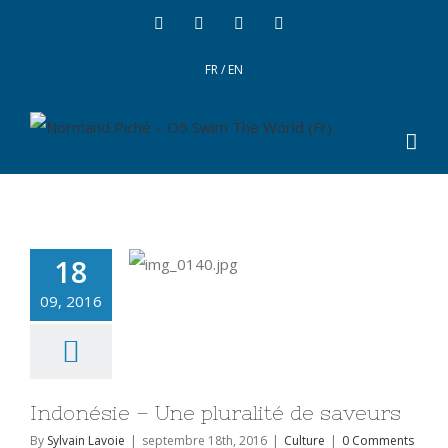
FR
/
EN
18
09, 2016
Indonésie – Une pluralité de saveurs
By
Sylvain Lavoie
|
septembre 18th, 2016
|
Culture
|
0 Comments