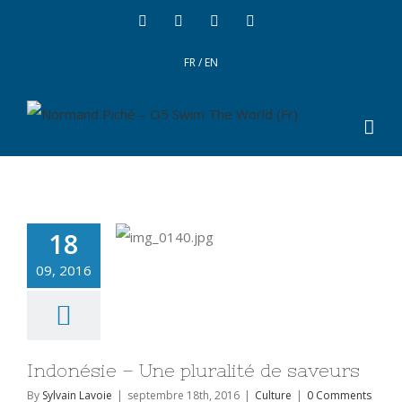
FR
/
EN
18
09, 2016
Indonésie – Une pluralité de saveurs
By
Sylvain Lavoie
|
septembre 18th, 2016
|
Culture
|
0 Comments