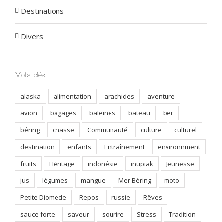
Destinations
Divers
Mots-clés
alaska
alimentation
arachides
aventure
avion
bagages
baleines
bateau
ber
béring
chasse
Communauté
culture
culturel
destination
enfants
Entraînement
environnment
fruits
Héritage
indonésie
inupiak
Jeunesse
jus
légumes
mangue
Mer Béring
moto
Petite Diomede
Repos
russie
Rêves
sauce forte
saveur
sourire
Stress
Tradition