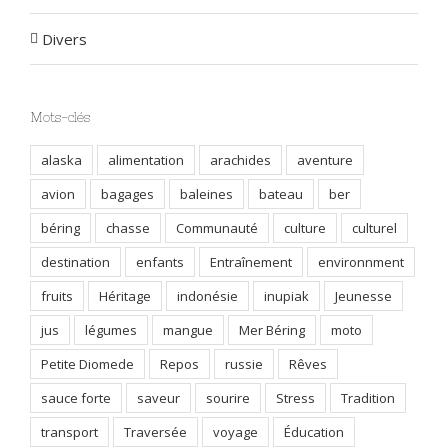
Divers
Mots-clés
alaska
alimentation
arachides
aventure
avion
bagages
baleines
bateau
ber
béring
chasse
Communauté
culture
culturel
destination
enfants
Entraînement
environnment
fruits
Héritage
indonésie
inupiak
Jeunesse
jus
légumes
mangue
Mer Béring
moto
Petite Diomede
Repos
russie
Rêves
sauce forte
saveur
sourire
Stress
Tradition
transport
Traversée
voyage
Éducation