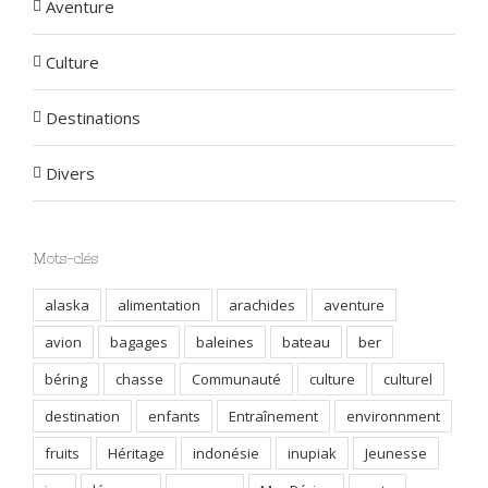
Aventure
Culture
Destinations
Divers
Mots-clés
alaska
alimentation
arachides
aventure
avion
bagages
baleines
bateau
ber
béring
chasse
Communauté
culture
culturel
destination
enfants
Entraînement
environnment
fruits
Héritage
indonésie
inupiak
Jeunesse