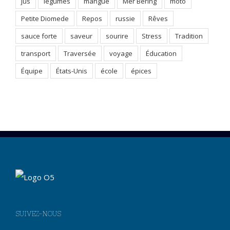
jus
légumes
mangue
Mer Béring
moto
Petite Diomede
Repos
russie
Rêves
sauce forte
saveur
sourire
Stress
Tradition
transport
Traversée
voyage
Éducation
Équipe
États-Unis
école
épices
SUIVEZ-NOUS