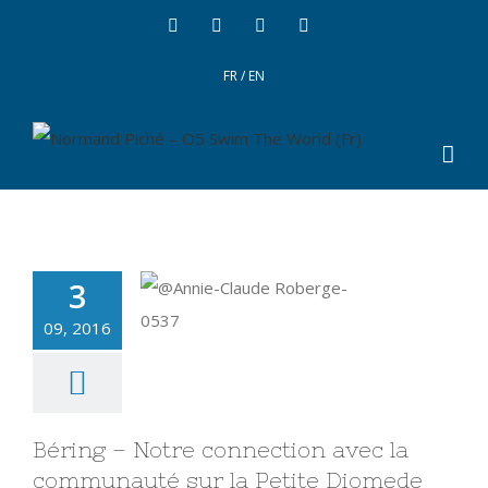
FR
/
EN
3
09, 2016
Béring – Notre connection avec la
communauté sur la Petite Diomede