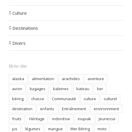
Culture
Destinations
Divers
Mots-clés
alaska
alimentation
arachides
aventure
avion
bagages
baleines
bateau
ber
béring
chasse
Communauté
culture
culturel
destination
enfants
Entraînement
environnment
fruits
Héritage
indonésie
inupiak
Jeunesse
jus
légumes
mangue
Mer Béring
moto