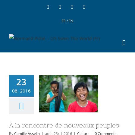
FR
/
EN
23
08, 2016
À la rencontre de nouveaux peuples
By
Camille Asselin
|
août 23rd, 2016
|
Culture
|
0 Comments