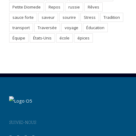
Petite Diomede
Repos
russie
Rêves
sauce forte
saveur
sourire
Stress
Tradition
transport
Traversée
voyage
Éducation
Équipe
États-Unis
école
épices
SUIVEZ-NOUS