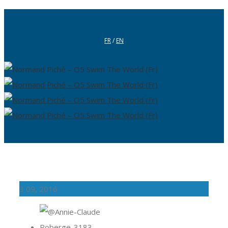
FR
/
EN
3
09, 2016