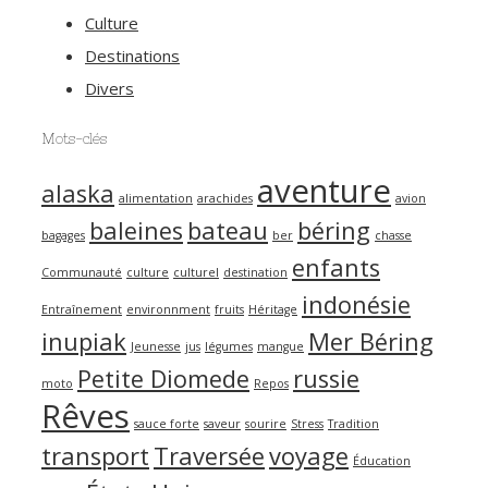
Culture
Destinations
Divers
Mots-clés
aventure
alaska
alimentation
arachides
avion
baleines
bateau
béring
bagages
ber
chasse
enfants
Communauté
culture
culturel
destination
indonésie
Entraînement
environnment
fruits
Héritage
inupiak
Mer Béring
Jeunesse
jus
légumes
mangue
Petite Diomede
russie
moto
Repos
Rêves
sauce forte
saveur
sourire
Stress
Tradition
transport
Traversée
voyage
Éducation