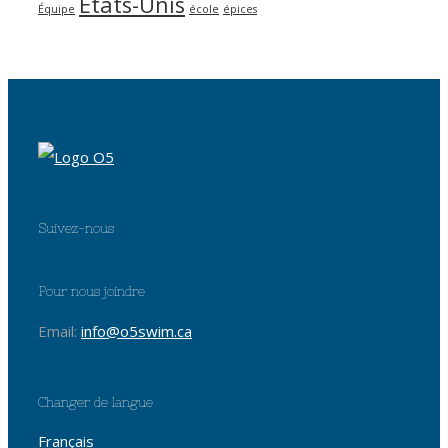
États-Unis
Équipe
école
épices
Suivez-nous
Pour nous joindre
Email:
info@o5swim.ca
Changer de langue
Français