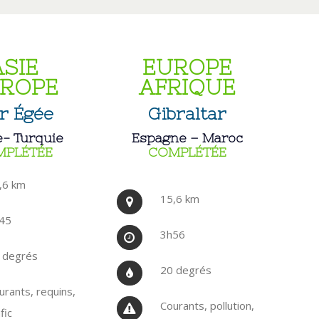
ASIE
EUROPE
ROPE
AFRIQUE
r Égée
Gibraltar
- Turquie
Espagne – Maroc
MPLÉTÉE
COMPLÉTÉE
,6 km
15,6 km
45
3h56
 degrés
20 degrés
urants, requins,
Courants, pollution,
fic