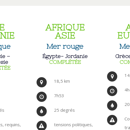
E
AFRIQUE
NIE
ASIE
EU
que
Mer rouge
Me
ie –
Égypte- Jordanie
Grèce
sie
COMPLÉTÉE
CO
TÉE
14
18,5 km
4h
7h53
20
és
25 degrés
Co
, requins,
tensions politiques,
tra