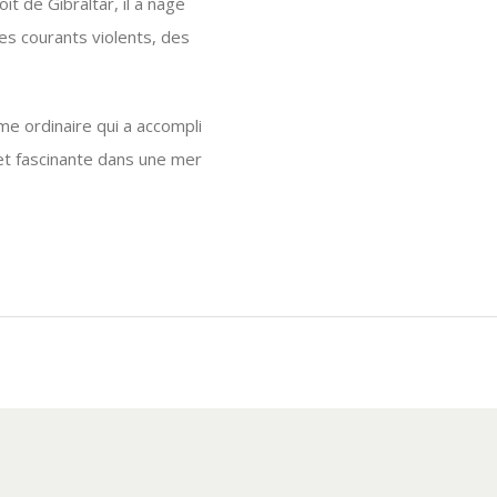
it de Gibraltar, il a nagé
es courants violents, des
e ordinaire qui a accompli
et fascinante dans une mer