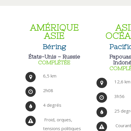
AMÉRIQUE
ASI
ASIE
OCÉA
Béring
Pacifi
États-Unis – Russie
Papouas
COMPLÉTÉE
Indoné
COMPLÉ
6,5 km
12,6 km
2h08
3h56
4 degrés
25 degr
Froid, orques,
Courants
tensions politiques