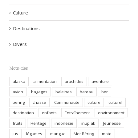
Culture
Destinations
Divers
Mots-clés
alaska
alimentation
arachides
aventure
avion
bagages
baleines
bateau
ber
béring
chasse
Communauté
culture
culturel
destination
enfants
Entraînement
environnment
fruits
Héritage
indonésie
inupiak
Jeunesse
jus
légumes
mangue
Mer Béring
moto