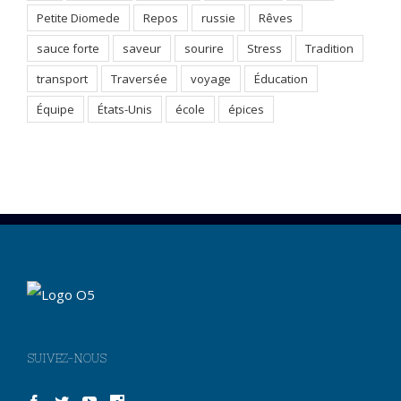
Petite Diomede
Repos
russie
Rêves
sauce forte
saveur
sourire
Stress
Tradition
transport
Traversée
voyage
Éducation
Équipe
États-Unis
école
épices
SUIVEZ-NOUS