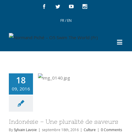
FR
/
EN
18
09, 2016
Indonésie – Une pluralité de saveurs
By
Sylvain Lavoie
|
septembre 18th, 2016
|
Culture
|
0 Comments