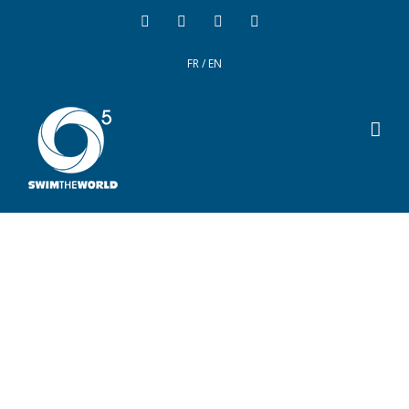
FR
/
EN