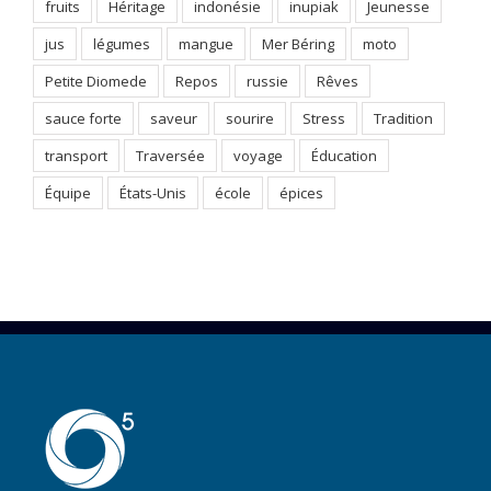
fruits
Héritage
indonésie
inupiak
Jeunesse
jus
légumes
mangue
Mer Béring
moto
Petite Diomede
Repos
russie
Rêves
sauce forte
saveur
sourire
Stress
Tradition
transport
Traversée
voyage
Éducation
Équipe
États-Unis
école
épices