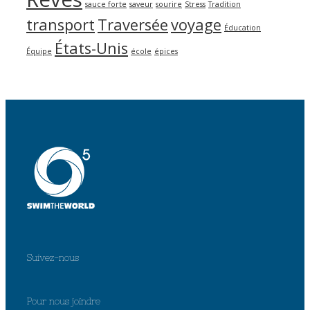
sauce forte
saveur
sourire
Stress
Tradition
transport
Traversée
voyage
Éducation
États-Unis
Équipe
école
épices
Suivez-nous
Pour nous joindre