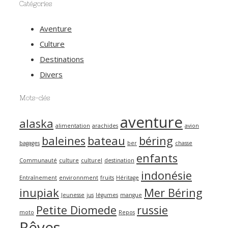
Catégories
Aventure
Culture
Destinations
Divers
Mots-clés
aventure
alaska
alimentation
arachides
avion
baleines
bateau
béring
bagages
ber
chasse
enfants
Communauté
culture
culturel
destination
indonésie
Entraînement
environnment
fruits
Héritage
inupiak
Mer Béring
Jeunesse
jus
légumes
mangue
Petite Diomede
russie
moto
Repos
Rêves