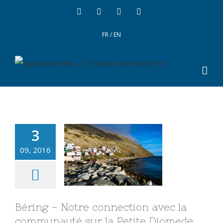
FR
/
EN
3
09, 2016
Béring – Notre connection avec la
communauté sur la Petite Diomede