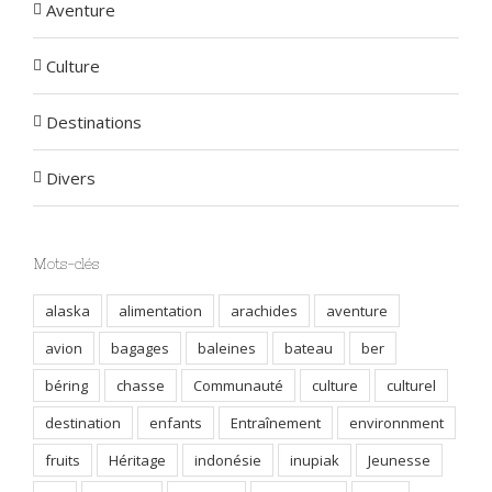
Aventure
Culture
Destinations
Divers
Mots-clés
alaska
alimentation
arachides
aventure
avion
bagages
baleines
bateau
ber
béring
chasse
Communauté
culture
culturel
destination
enfants
Entraînement
environnment
fruits
Héritage
indonésie
inupiak
Jeunesse