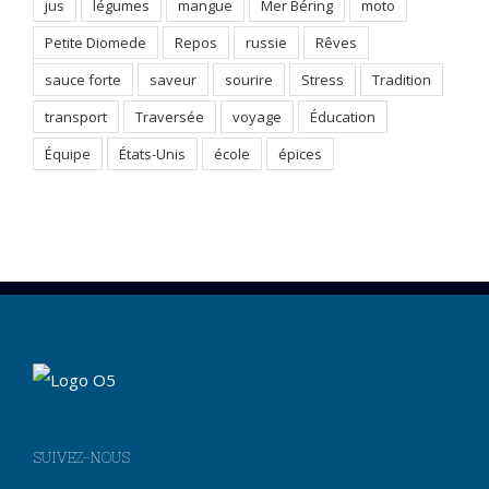
jus
légumes
mangue
Mer Béring
moto
Petite Diomede
Repos
russie
Rêves
sauce forte
saveur
sourire
Stress
Tradition
transport
Traversée
voyage
Éducation
Équipe
États-Unis
école
épices
SUIVEZ-NOUS