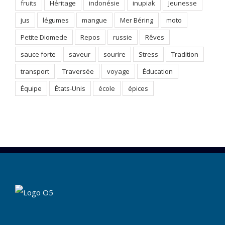
fruits
Héritage
indonésie
inupiak
Jeunesse
jus
légumes
mangue
Mer Béring
moto
Petite Diomede
Repos
russie
Rêves
sauce forte
saveur
sourire
Stress
Tradition
transport
Traversée
voyage
Éducation
Équipe
États-Unis
école
épices