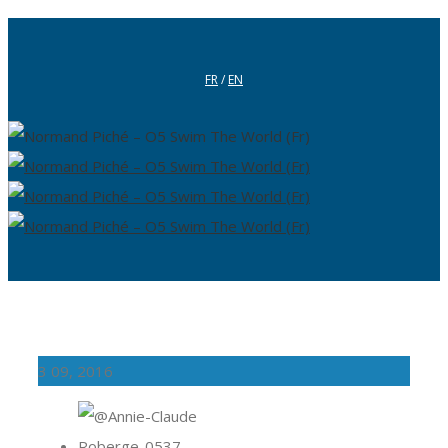
FR
/
EN
3
09, 2016