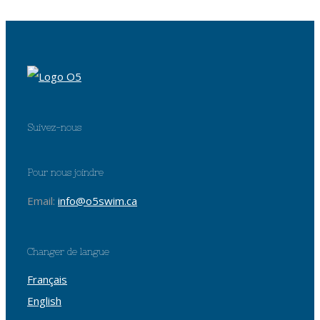
Suivez-nous
Pour nous joindre
Email:
info@o5swim.ca
Changer de langue
Français
English