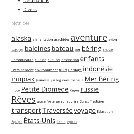
Destinations
Divers
Mots-clés
aventure
alaska
alimentation
arachides
avion
baleines
bateau
béring
bagages
ber
chasse
enfants
Communauté
culture
culturel
destination
indonésie
Entraînement
environnment
fruits
Héritage
inupiak
Mer Béring
Jeunesse
jus
légumes
mangue
Petite Diomede
russie
moto
Repos
Rêves
sauce forte
saveur
sourire
Stress
Tradition
transport
Traversée
voyage
Éducation
États-Unis
Équipe
école
épices