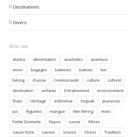
Destinations
Divers
Mots-clés
alaska
alimentation
arachides
aventure
avion
bagages
baleines
bateau
ber
béring
chasse
Communauté
culture
culturel
destination
enfants
Entraînement
environnment
fruits
Héritage
indonésie
inupiak
Jeunesse
jus
légumes
mangue
Mer Béring
moto
Petite Diomede
Repos
russie
Rêves
sauce forte
saveur
sourire
Stress
Tradition