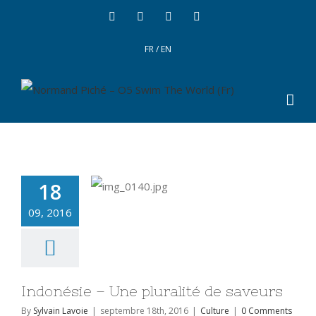
FR
/
EN
18
09, 2016
Indonésie – Une pluralité de saveurs
By
Sylvain Lavoie
|
septembre 18th, 2016
|
Culture
|
0 Comments