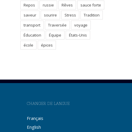
Repos
russie
Rêves
sauce forte
saveur
sourire
Stress
Tradition
transport
Traversée
voyage
Éducation
Équipe
États-Unis
école
épices
CHANGER DE LANGUE
Français
English