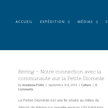
ACCUEIL
EXPÉDITION
MÉDIAS
Béring – Notre connection avec la
communauté sur la Petite Diomede
By
Anastasia Polito
|
septembre 3rd, 2016
|
Culture
|
0
Comments
La Petite Diomède est une île située au milieu du
détroit de Béring sur laquelle environ 100 habitants