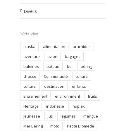
Divers
Mots-clés
alaska
alimentation
arachides
aventure
avion
bagages
baleines
bateau
ber
béring
chasse
Communauté
culture
culturel
destination
enfants
Entraînement
environnment
fruits
Héritage
indonésie
inupiak
Jeunesse
jus
légumes
mangue
Mer Béring
moto
Petite Diomede