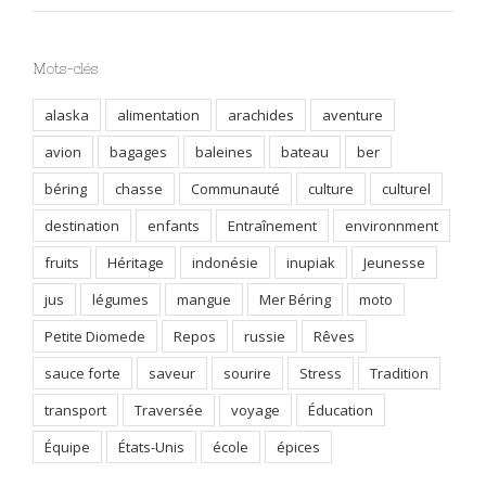
Mots-clés
alaska
alimentation
arachides
aventure
avion
bagages
baleines
bateau
ber
béring
chasse
Communauté
culture
culturel
destination
enfants
Entraînement
environnment
fruits
Héritage
indonésie
inupiak
Jeunesse
jus
légumes
mangue
Mer Béring
moto
Petite Diomede
Repos
russie
Rêves
sauce forte
saveur
sourire
Stress
Tradition
transport
Traversée
voyage
Éducation
Équipe
États-Unis
école
épices