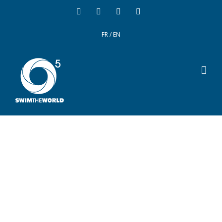
FR
/
EN