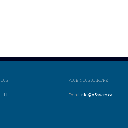
NOUS
POUR NOUS JOINDRE
Email:
info@o5swim.ca