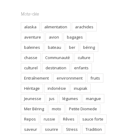
Mots-clés
alaska
alimentation
arachides
aventure
avion
bagages
baleines
bateau
ber
béring
chasse
Communauté
culture
culturel
destination
enfants
Entraînement
environnment
fruits
Héritage
indonésie
inupiak
Jeunesse
jus
légumes
mangue
Mer Béring
moto
Petite Diomede
Repos
russie
Rêves
sauce forte
saveur
sourire
Stress
Tradition