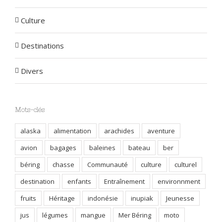
Culture
Destinations
Divers
Mots-clés
alaska
alimentation
arachides
aventure
avion
bagages
baleines
bateau
ber
béring
chasse
Communauté
culture
culturel
destination
enfants
Entraînement
environnment
fruits
Héritage
indonésie
inupiak
Jeunesse
jus
légumes
mangue
Mer Béring
moto