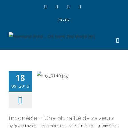
FR
/
EN
18
09, 2016
Indonésie – Une pluralité de saveurs
By
Sylvain Lavoie
|
septembre 18th, 2016
|
Culture
|
0 Comments