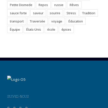
Petite Diomede
Repos
russie
Rêves
sauce forte
saveur
sourire
Stress
Tradition
transport
Traversée
voyage
Éducation
Équipe
États-Unis
école
épices
SUIVEZ-NOUS