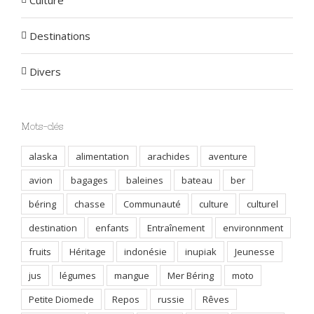
Culture
Destinations
Divers
Mots-clés
alaska
alimentation
arachides
aventure
avion
bagages
baleines
bateau
ber
béring
chasse
Communauté
culture
culturel
destination
enfants
Entraînement
environnment
fruits
Héritage
indonésie
inupiak
Jeunesse
jus
légumes
mangue
Mer Béring
moto
Petite Diomede
Repos
russie
Rêves