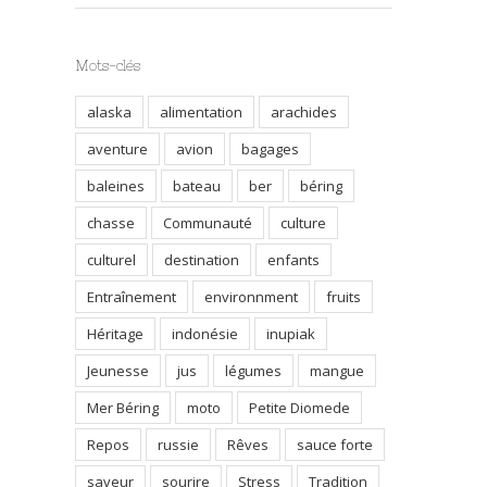
Mots-clés
alaska
alimentation
arachides
aventure
avion
bagages
baleines
bateau
ber
béring
chasse
Communauté
culture
culturel
destination
enfants
Entraînement
environnment
fruits
Héritage
indonésie
inupiak
Jeunesse
jus
légumes
mangue
Mer Béring
moto
Petite Diomede
Repos
russie
Rêves
sauce forte
saveur
sourire
Stress
Tradition